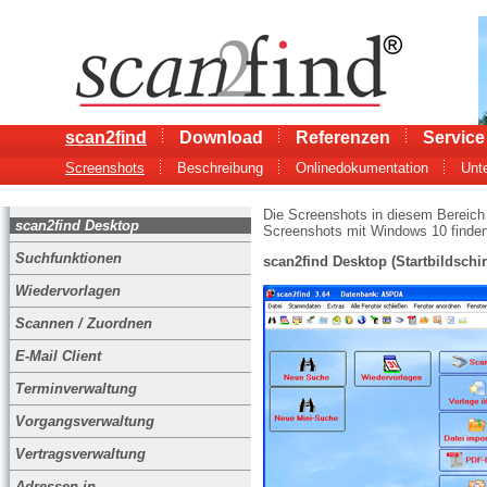
scan2find
Download
Referenzen
Service
Screenshots
Beschreibung
Onlinedokumentation
Unt
Die Screenshots in diesem Bereich 
scan2find Desktop
Screenshots mit Windows 10 finden
Suchfunktionen
scan2find Desktop (Startbildschi
Wiedervorlagen
Scannen / Zuordnen
E-Mail Client
Terminverwaltung
Vorgangsverwaltung
Vertragsverwaltung
Adressen in