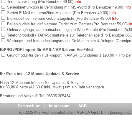
Terminverwaltung (Pro Benutzer 49,00)
Info
Serienbrieffunktion in Verbindung mit MS-Word (Pro Benutzer 49,00)
Info
Serien-E-Mail mit scan2find Mailclient (Pro Benutzer 49,00)
Info
Individuell definierbare Geburtstagsliste (Pro Benutzer 49,00)
Info
Beliebig viele frei definierbare Felder zum Partner (Pro Benutzer 59,00)
In
Online-Zugänge, automatisches Login in Web-Portale (Pro Benutzer 25,0
Telefonprotokoll / TAPI-Schnittstelle zur Telefonanlage (Pro Benutzer 85
Wartungs- und Instandhaltungsmodul für Maschinen & Anlagen (Grundpre
BiPRO-/PDF-Import für AMS.4/AMS.5 von AssFiNet
Grundmodul für den PDF-Import in AMS4 (Grundpreis 1.190,00 + Pro Ben
Ihr Preis inkl. 12 Monate Updates & Service
Nach 12 Monaten können Sie Updates & Service
für 35,80 € netto (42,60 € inkl. Mwst.) um ein Jahr verlängern.
Beratung und Verkauf: Tel. 05605-305434
Datenschutz
Impressum
AGB
(c) 2025 Alle Rechte vorbehalten. ASPOA GmbH, Im Lossegrund 7