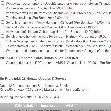
Webportal, Dokumente für Geschäftspartner online bereit stellen (Grundp
Vorgangsverwaltung (Pro Benutzer 99,00)
Info
Vertragsverwaltung für Versicherungsmakler inkl. Provisionen (Pro Benut
Terminverwaltung (Pro Benutzer 49,00)
Info
Serienbrieffunktion in Verbindung mit MS-Word (Pro Benutzer 49,00)
Info
Serien-E-Mail mit scan2find Mailclient (Pro Benutzer 49,00)
Info
Individuell definierbare Geburtstagsliste (Pro Benutzer 49,00)
Info
Beliebig viele frei definierbare Felder zum Partner (Pro Benutzer 59,00)
In
Online-Zugänge, automatisches Login in Web-Portale (Pro Benutzer 25,0
Telefonprotokoll / TAPI-Schnittstelle zur Telefonanlage (Pro Benutzer 85
Wartungs- und Instandhaltungsmodul für Maschinen & Anlagen (Grundpre
BiPRO-/PDF-Import für AMS.4/AMS.5 von AssFiNet
Grundmodul für den PDF-Import in AMS4 (Grundpreis 1.190,00 + Pro Ben
Ihr Preis inkl. 12 Monate Updates & Service
Nach 12 Monaten können Sie Updates & Service
für 35,80 € netto (42,60 € inkl. Mwst.) um ein Jahr verlängern.
Beratung und Verkauf: Tel. 05605-305434
Datenschutz
Impressum
AGB
(c) 2025 Alle Rechte vorbehalten. ASPOA GmbH, Im Lossegrund 7