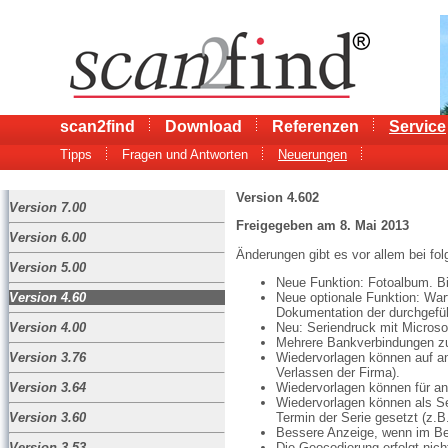
scan2find
Download
Referenzen
Service
Tipps
Fragen und Antworten
Neuerungen
Version 4.602
Version 7.00
Freigegeben am 8. Mai 2013
Version 6.00
Änderungen gibt es vor allem bei fo
Version 5.00
Neue Funktion: Fotoalbum. Bi
Neue optionale Funktion: Wa
Version 4.60
Dokumentation der durchgefüh
Neu: Seriendruck mit Microso
Version 4.00
Mehrere Bankverbindungen zu
Wiedervorlagen können auf and
Version 3.76
Verlassen der Firma).
Wiedervorlagen können für a
Version 3.64
Wiedervorlagen können als Ser
Termin der Serie gesetzt (z.B
Version 3.60
Bessere Anzeige, wenn im Bet
Die Geocodierung erfolgt nich
Version 3.53